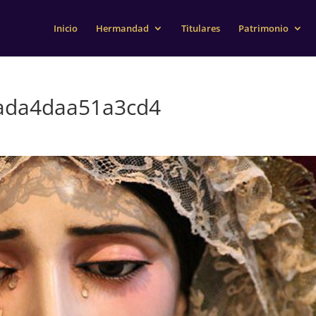
Inicio
Hermandad
Titulares
Patrimonio
ada4daa51a3cd4