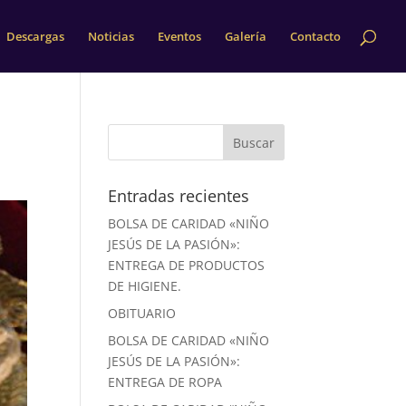
Descargas
Noticias
Eventos
Galería
Contacto
Entradas recientes
BOLSA DE CARIDAD «NIÑO
JESÚS DE LA PASIÓN»:
ENTREGA DE PRODUCTOS
DE HIGIENE.
OBITUARIO
BOLSA DE CARIDAD «NIÑO
JESÚS DE LA PASIÓN»:
ENTREGA DE ROPA