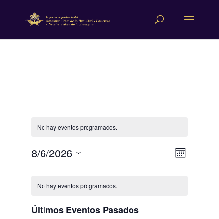
No hay eventos programados.
Navega
Navega
8/6/2026
Mes
de
de
Selecciona
vistas
Calendario
vistas
la
de
de
No hay eventos programados.
fecha.
Evento
Eventos
Últimos Eventos Pasados