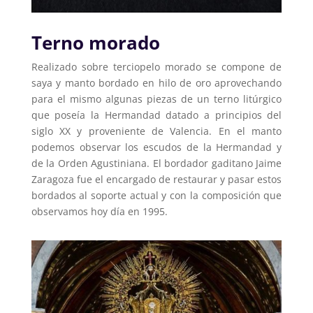
Terno morado
Realizado sobre terciopelo morado se compone de
saya y manto bordado en hilo de oro aprovechando
para el mismo algunas piezas de un terno litúrgico
que poseía la Hermandad datado a principios del
siglo XX y proveniente de Valencia. En el manto
podemos observar los escudos de la Hermandad y
de la Orden Agustiniana. El bordador gaditano Jaime
Zaragoza fue el encargado de restaurar y pasar estos
bordados al soporte actual y con la composición que
observamos hoy día en 1995.