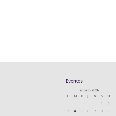
Eventos
agosto 2026
L
M
X
J
V
S
D
1
2
3
4
5
6
7
8
9