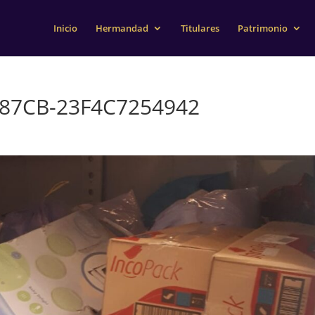
Inicio
Hermandad
Titulares
Patrimonio
-87CB-23F4C7254942