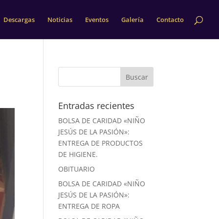
Descargas
Noticias
Eventos
Galería
Contacto
Entradas recientes
BOLSA DE CARIDAD «NIÑO
JESÚS DE LA PASIÓN»:
ENTREGA DE PRODUCTOS
DE HIGIENE.
OBITUARIO
BOLSA DE CARIDAD «NIÑO
JESÚS DE LA PASIÓN»:
ENTREGA DE ROPA