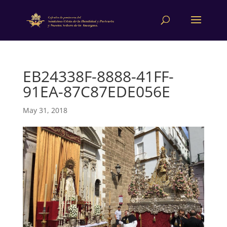
EB24338F-8888-41FF-
91EA-87C87EDE056E
May 31, 2018