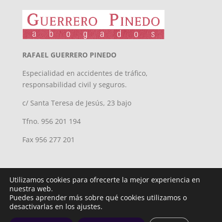
RAFAEL GUERRERO PINEDO
Especialidad en accidentes de tráfico,
responsabilidad civil y seguros.
c/ Santa Teresa de Jesús, 23 bajo
Tfno. 956 201 194
Fax 956 277 201
Utilizamos cookies para ofrecerte la mejor experiencia en
nuestra web.
Puedes aprender más sobre qué cookies utilizamos o
desactivarlas en los ajustes.
Diseñado por
iNova Cloud. © Todos los derechos reservados.