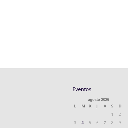
Eventos
agosto 2026
L
M
X
J
V
S
D
1
2
3
4
5
6
7
8
9