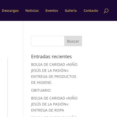
Descargas
Noticias
Eventos
Galería
Contacto
Entradas recientes
BOLSA DE CARIDAD «NIÑO
JESÚS DE LA PASIÓN»:
ENTREGA DE PRODUCTOS
DE HIGIENE.
OBITUARIO
BOLSA DE CARIDAD «NIÑO
JESÚS DE LA PASIÓN»:
ENTREGA DE ROPA