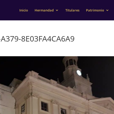
Inicio
Hermandad
Titulares
Patrimonio
-A379-8E03FA4CA6A9