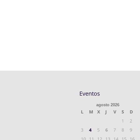
Eventos
agosto 2026
L
M
X
J
V
S
D
1
2
3
4
5
6
7
8
9
10
11
12
13
14
15
16