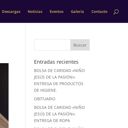
Descargas
Noticias
Eventos
Galería
Contacto
Entradas recientes
BOLSA DE CARIDAD «NIÑO
JESÚS DE LA PASIÓN»:
ENTREGA DE PRODUCTOS
DE HIGIENE.
OBITUARIO
BOLSA DE CARIDAD «NIÑO
JESÚS DE LA PASIÓN»:
ENTREGA DE ROPA