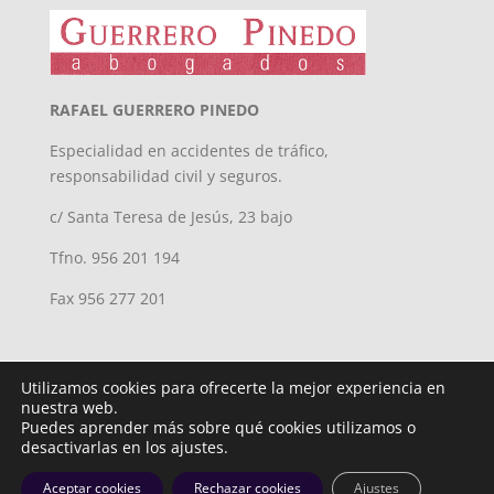
RAFAEL GUERRERO PINEDO
Especialidad en accidentes de tráfico,
responsabilidad civil y seguros.
c/ Santa Teresa de Jesús, 23 bajo
Tfno. 956 201 194
Fax 956 277 201
Utilizamos cookies para ofrecerte la mejor experiencia en
nuestra web.
Puedes aprender más sobre qué cookies utilizamos o
desactivarlas en los ajustes.
Diseñado por
iNova Cloud. © Todos los derechos reservados.
Aceptar cookies
Rechazar cookies
Ajustes