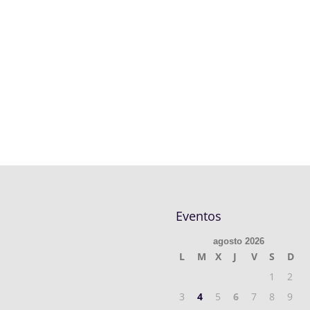
Eventos
agosto 2026
L
M
X
J
V
S
D
1
2
3
4
5
6
7
8
9