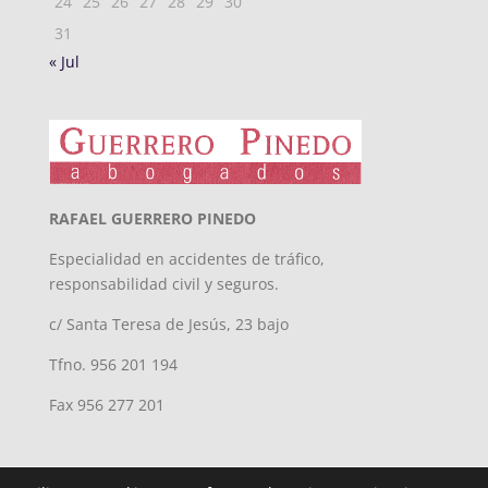
24
25
26
27
28
29
30
31
« Jul
RAFAEL GUERRERO PINEDO
Especialidad en accidentes de tráfico,
responsabilidad civil y seguros.
c/ Santa Teresa de Jesús, 23 bajo
Tfno. 956 201 194
Fax 956 277 201