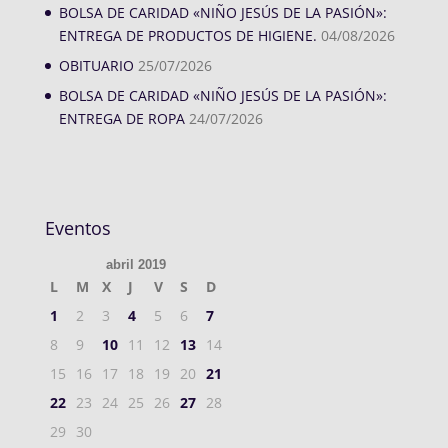
BOLSA DE CARIDAD «NIÑO JESÚS DE LA PASIÓN»:
ENTREGA DE PRODUCTOS DE HIGIENE.
04/08/2026
OBITUARIO
25/07/2026
BOLSA DE CARIDAD «NIÑO JESÚS DE LA PASIÓN»:
ENTREGA DE ROPA
24/07/2026
Eventos
abril 2019
L
M
X
J
V
S
D
1
2
3
4
5
6
7
8
9
10
11
12
13
14
15
16
17
18
19
20
21
22
23
24
25
26
27
28
29
30