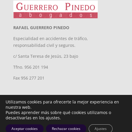
RAFAEL GUERRERO PINEDO
Especialidad en accidentes de tráfico,
responsabilidad civil y seguros.
c/ Santa Teresa de Jesús, 23 bajo
Tfno. 956 201 194
Fax 956 277 201
Utilizamos cookies para ofrecerte la mejor experiencia en
nuestra web.
Puedes aprender más sobre qué cookies utilizamos o
desactivarlas en los ajustes.
Diseñado por
iNova Cloud. © Todos los derechos reservados.
Aceptar cookies
Rechazar cookies
Ajustes
Política privacidad
| Aviso Legal y Cookies