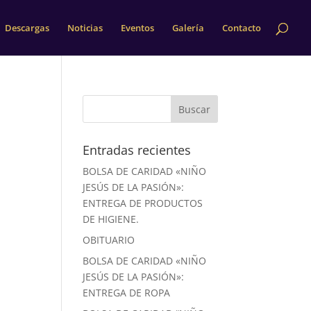
Descargas
Noticias
Eventos
Galería
Contacto
Entradas recientes
BOLSA DE CARIDAD «NIÑO
JESÚS DE LA PASIÓN»:
ENTREGA DE PRODUCTOS
DE HIGIENE.
OBITUARIO
BOLSA DE CARIDAD «NIÑO
JESÚS DE LA PASIÓN»:
ENTREGA DE ROPA