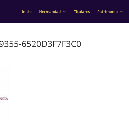
Inicio
Hermandad
Titulares
Patrimonio
-9355-6520D3F7F3C0