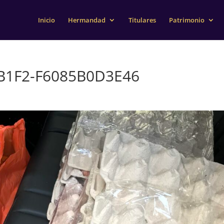
Inicio
Hermandad
Titulares
Patrimonio
B1F2-F6085B0D3E46