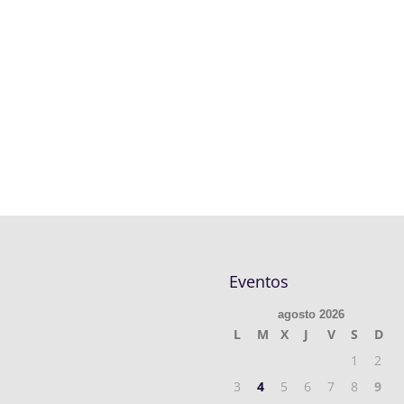
Eventos
agosto 2026
L
M
X
J
V
S
D
1
2
3
4
5
6
7
8
9