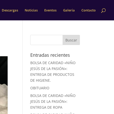
Descargas
Noticias
Eventos
Galería
Contacto
Entradas recientes
BOLSA DE CARIDAD «NIÑO
JESÚS DE LA PASIÓN»:
ENTREGA DE PRODUCTOS
DE HIGIENE.
OBITUARIO
BOLSA DE CARIDAD «NIÑO
JESÚS DE LA PASIÓN»:
ENTREGA DE ROPA