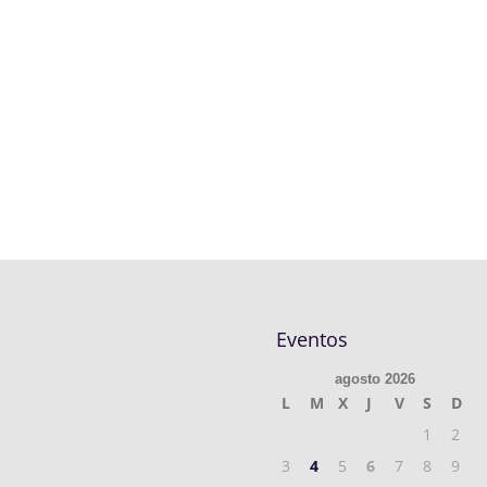
Eventos
agosto 2026
L
M
X
J
V
S
D
1
2
3
4
5
6
7
8
9