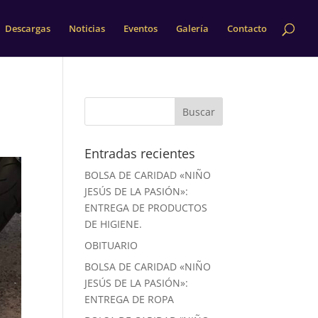
Descargas
Noticias
Eventos
Galería
Contacto
Entradas recientes
BOLSA DE CARIDAD «NIÑO
JESÚS DE LA PASIÓN»:
ENTREGA DE PRODUCTOS
DE HIGIENE.
OBITUARIO
BOLSA DE CARIDAD «NIÑO
JESÚS DE LA PASIÓN»:
ENTREGA DE ROPA