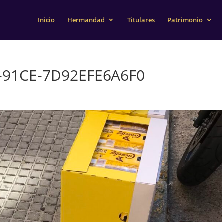
Inicio
Hermandad
Titulares
Patrimonio
-91CE-7D92EFE6A6F0