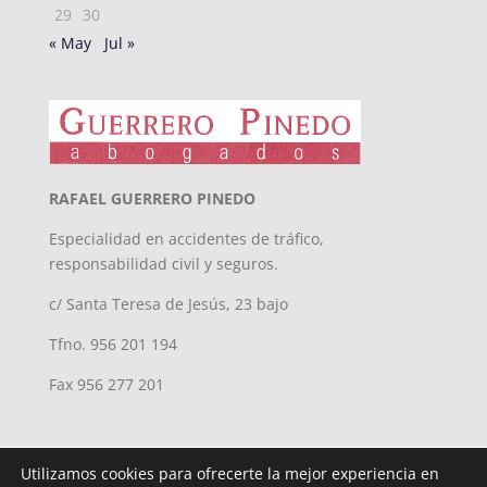
29
30
« May
Jul »
RAFAEL GUERRERO PINEDO
Especialidad en accidentes de tráfico,
responsabilidad civil y seguros.
c/ Santa Teresa de Jesús, 23 bajo
Tfno. 956 201 194
Fax 956 277 201
Utilizamos cookies para ofrecerte la mejor experiencia en