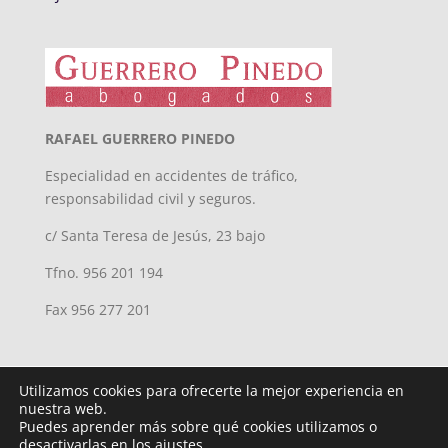
RAFAEL GUERRERO PINEDO
Especialidad en accidentes de tráfico,
responsabilidad civil y seguros.
c/ Santa Teresa de Jesús, 23 bajo
Tfno. 956 201 194
Fax 956 277 201
Utilizamos cookies para ofrecerte la mejor experiencia en
nuestra web.
Puedes aprender más sobre qué cookies utilizamos o
desactivarlas en los ajustes.