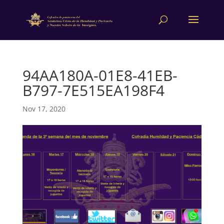
94AA180A-01E8-41EB-
B797-7E515EA198F4
Nov 17, 2020