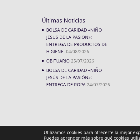
Últimas Noticias
BOLSA DE CARIDAD «NIÑO
JESÚS DE LA PASIÓN»:
ENTREGA DE PRODUCTOS DE
HIGIENE.
04/08/2026
OBITUARIO
25/07/2026
BOLSA DE CARIDAD «NIÑO
JESÚS DE LA PASIÓN»:
ENTREGA DE ROPA
24/07/2026
Utilizamos cookies para ofrecerte la mejor ex
Diseñado por
iNova Cloud. © Todos los derechos rese
Puedes aprender más sobre qué cookies utiliz