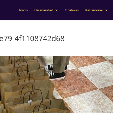
Inicio
Hermandad
Titulares
Patrimonio
8e79-4f1108742d68