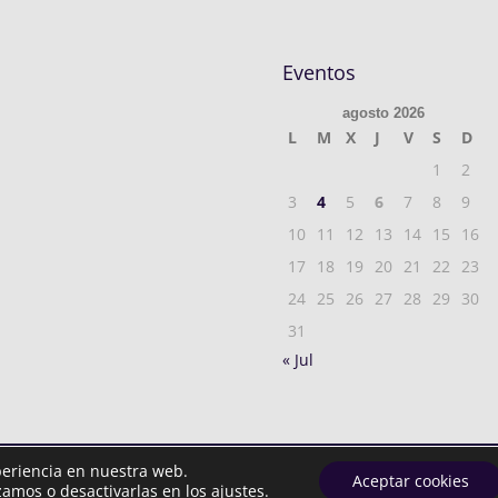
Eventos
agosto 2026
L
M
X
J
V
S
D
1
2
3
4
5
6
7
8
9
10
11
12
13
14
15
16
17
18
19
20
21
22
23
24
25
26
27
28
29
30
31
« Jul
periencia en nuestra web.
rvados.
Política privacidad
| Aviso Legal y Cookies
Aceptar cookies
amos o desactivarlas en los ajustes.