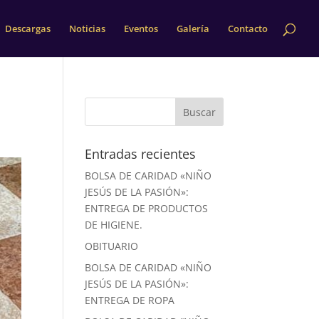
Descargas
Noticias
Eventos
Galería
Contacto
Entradas recientes
BOLSA DE CARIDAD «NIÑO
JESÚS DE LA PASIÓN»:
ENTREGA DE PRODUCTOS
DE HIGIENE.
OBITUARIO
BOLSA DE CARIDAD «NIÑO
JESÚS DE LA PASIÓN»:
ENTREGA DE ROPA