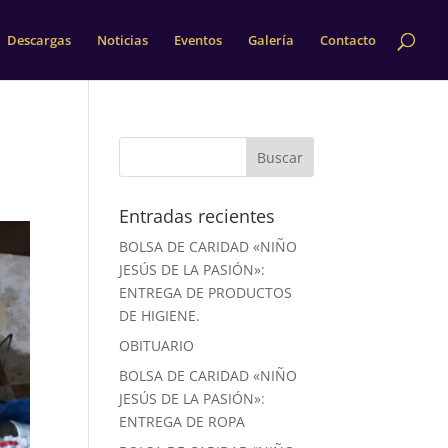
Descargas
Noticias
Eventos
Galería
Contacto
Entradas recientes
BOLSA DE CARIDAD «NIÑO
JESÚS DE LA PASIÓN»:
ENTREGA DE PRODUCTOS
DE HIGIENE.
OBITUARIO
BOLSA DE CARIDAD «NIÑO
JESÚS DE LA PASIÓN»:
ENTREGA DE ROPA