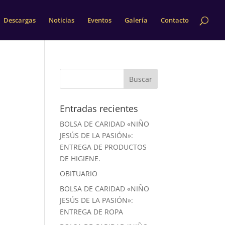
Descargas
Noticias
Eventos
Galería
Contacto
Entradas recientes
BOLSA DE CARIDAD «NIÑO
JESÚS DE LA PASIÓN»:
ENTREGA DE PRODUCTOS
DE HIGIENE.
OBITUARIO
BOLSA DE CARIDAD «NIÑO
JESÚS DE LA PASIÓN»:
ENTREGA DE ROPA