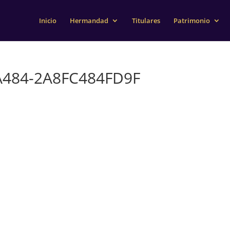
Inicio
Hermandad
Titulares
Patrimonio
A484-2A8FC484FD9F