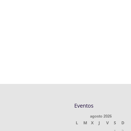
Eventos
agosto 2026
L
M
X
J
V
S
D