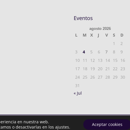
Eventos
agosto 2026
L
M
X
J
V
S
D
1
2
3
4
5
6
7
8
9
10
11
12
13
14
15
16
17
18
19
20
21
22
23
24
25
26
27
28
29
30
31
« Jul
periencia en nuestra web.
rvados.
Política privacidad
| Aviso Legal y Cookies
Aceptar cookies
amos o desactivarlas en los ajustes.