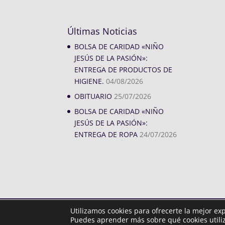
Últimas Noticias
BOLSA DE CARIDAD «NIÑO
JESÚS DE LA PASIÓN»:
ENTREGA DE PRODUCTOS DE
HIGIENE.
04/08/2026
OBITUARIO
25/07/2026
BOLSA DE CARIDAD «NIÑO
JESÚS DE LA PASIÓN»:
ENTREGA DE ROPA
24/07/2026
Utilizamos cookies para ofrecerte la mejor ex
Diseñado por
iNova Cloud. © Todos los derechos rese
Puedes aprender más sobre qué cookies utiliz