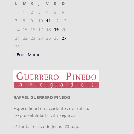
L
M
X
J
V
S
D
1
2
3
4
5
6
7
8
9
10
11
12
13
14
15
16
17
18
19
20
21
22
23
24
25
26
27
28
« Ene
Mar »
RAFAEL GUERRERO PINEDO
Especialidad en accidentes de tráfico,
responsabilidad civil y seguros.
c/ Santa Teresa de Jesús, 23 bajo