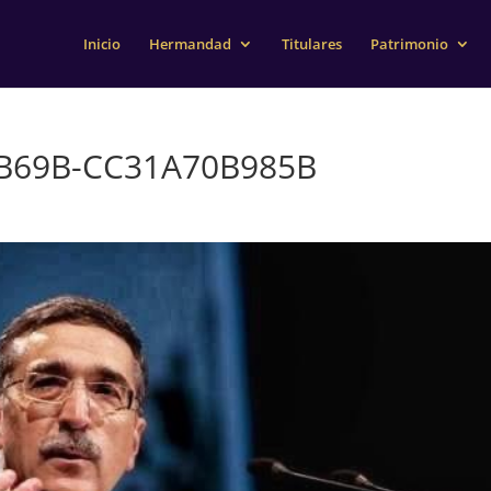
Inicio
Hermandad
Titulares
Patrimonio
-B69B-CC31A70B985B