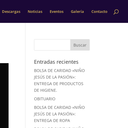
Descargas
Noticias
Eventos
Galería
Contacto
Entradas recientes
BOLSA DE CARIDAD «NIÑO
JESÚS DE LA PASIÓN»:
ENTREGA DE PRODUCTOS
DE HIGIENE.
OBITUARIO
BOLSA DE CARIDAD «NIÑO
JESÚS DE LA PASIÓN»:
ENTREGA DE ROPA