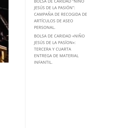
BOLSA DE CARIDAD “NIÑO
JESÚS DE LA PASIÓN”:
CAMPAÑA DE RECOGIDA DE
ARTÍCULOS DE ASEO
PERSONAL.
BOLSA DE CARIDAD «NIÑO
JESÚS DE LA PASÍON»:
TERCERA Y CUARTA
ENTREGA DE MATERIAL
INFANTIL.