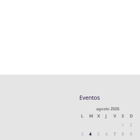
Eventos
agosto 2026
L
M
X
J
V
S
D
1
2
3
4
5
6
7
8
9