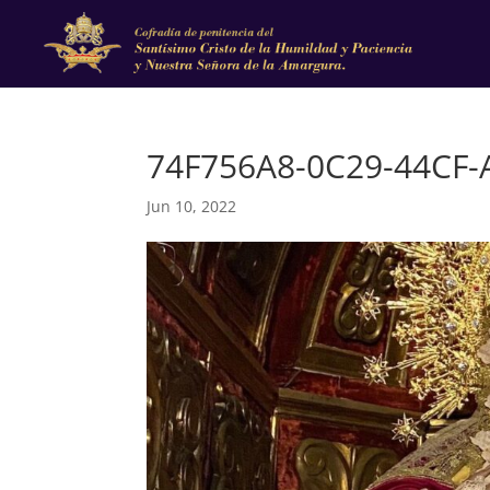
74F756A8-0C29-44CF-
Jun 10, 2022