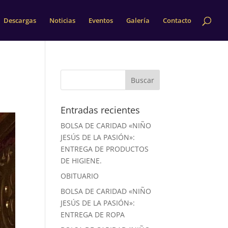
Descargas
Noticias
Eventos
Galería
Contacto
Entradas recientes
BOLSA DE CARIDAD «NIÑO
JESÚS DE LA PASIÓN»:
ENTREGA DE PRODUCTOS
DE HIGIENE.
OBITUARIO
BOLSA DE CARIDAD «NIÑO
JESÚS DE LA PASIÓN»:
ENTREGA DE ROPA