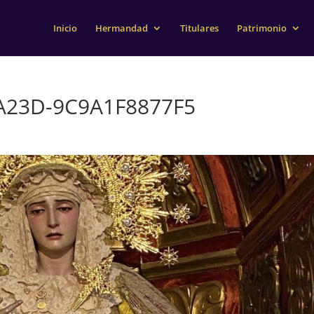
Inicio
Hermandad
Titulares
Patrimonio
A23D-9C9A1F8877F5