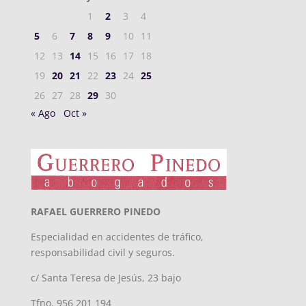
1
2
3
4
5
6
7
8
9
10
11
12
13
14
15
16
17
18
19
20
21
22
23
24
25
26
27
28
29
30
« Ago
Oct »
RAFAEL GUERRERO PINEDO
Especialidad en accidentes de tráfico,
responsabilidad civil y seguros.
c/ Santa Teresa de Jesús, 23 bajo
Tfno. 956 201 194