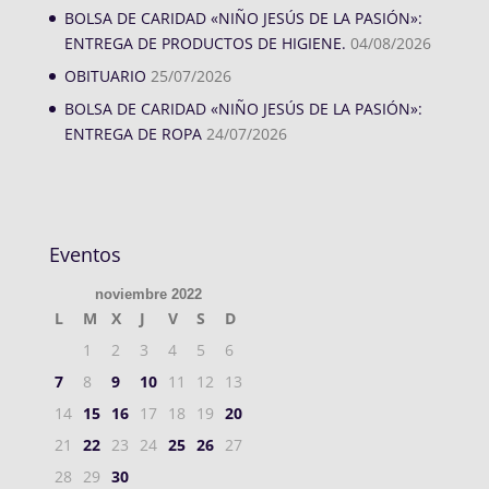
BOLSA DE CARIDAD «NIÑO JESÚS DE LA PASIÓN»:
ENTREGA DE PRODUCTOS DE HIGIENE.
04/08/2026
OBITUARIO
25/07/2026
BOLSA DE CARIDAD «NIÑO JESÚS DE LA PASIÓN»:
ENTREGA DE ROPA
24/07/2026
Eventos
noviembre 2022
L
M
X
J
V
S
D
1
2
3
4
5
6
7
8
9
10
11
12
13
14
15
16
17
18
19
20
21
22
23
24
25
26
27
28
29
30