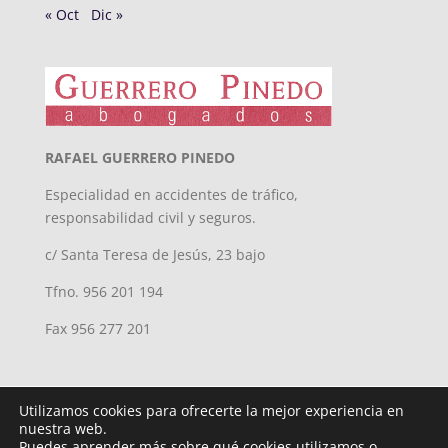
« Oct
Dic »
RAFAEL GUERRERO PINEDO
Especialidad en accidentes de tráfico,
responsabilidad civil y seguros.
c/ Santa Teresa de Jesús, 23 bajo
Tfno. 956 201 194
Fax 956 277 201
Utilizamos cookies para ofrecerte la mejor experiencia en
nuestra web.
Puedes aprender más sobre qué cookies utilizamos o