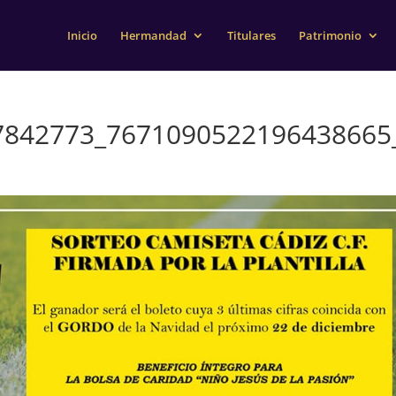
Inicio
Hermandad
Titulares
Patrimonio
7842773_7671090522196438665