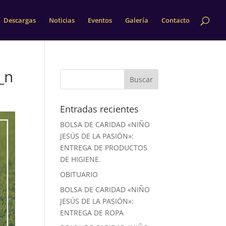
Descargas
Noticias
Eventos
Galería
Contacto
_n
Entradas recientes
BOLSA DE CARIDAD «NIÑO
JESÚS DE LA PASIÓN»:
ENTREGA DE PRODUCTOS
DE HIGIENE.
OBITUARIO
BOLSA DE CARIDAD «NIÑO
JESÚS DE LA PASIÓN»:
ENTREGA DE ROPA