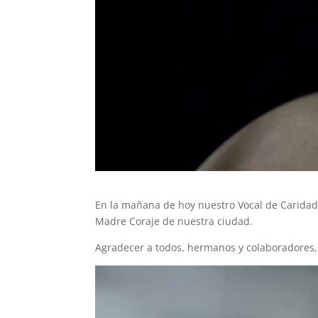
En la mañana de hoy nuestro Vocal de Caridad, 
Madre Coraje de nuestra ciudad.
Agradecer a todos, hermanos y colaboradores, t