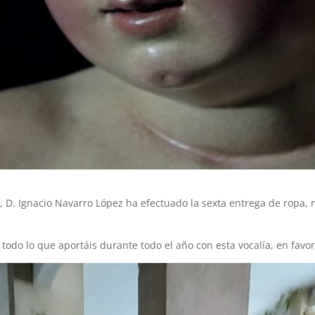
D. Ignacio Navarro López ha efectuado la sexta entrega de ropa, ma
odo lo que aportáis durante todo el año con esta vocalía, en favo