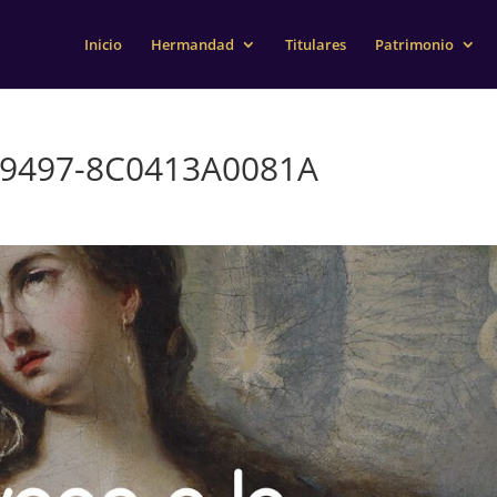
Inicio
Hermandad
Titulares
Patrimonio
-9497-8C0413A0081A