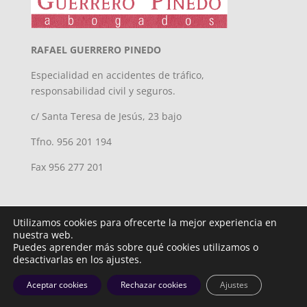
RAFAEL GUERRERO PINEDO
Especialidad en accidentes de tráfico,
responsabilidad civil y seguros.
c/ Santa Teresa de Jesús, 23 bajo
Tfno. 956 201 194
Fax 956 277 201
Utilizamos cookies para ofrecerte la mejor experiencia en
nuestra web.
Puedes aprender más sobre qué cookies utilizamos o
desactivarlas en los ajustes.
Diseñado por
iNova Cloud. © Todos los derechos reservados.
Aceptar cookies
Rechazar cookies
Ajustes
Política privacidad
| Aviso Legal y Cookies