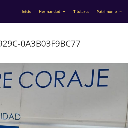
Inicio
Hermandad
Titulares
Patrimonio
-929C-0A3B03F9BC77