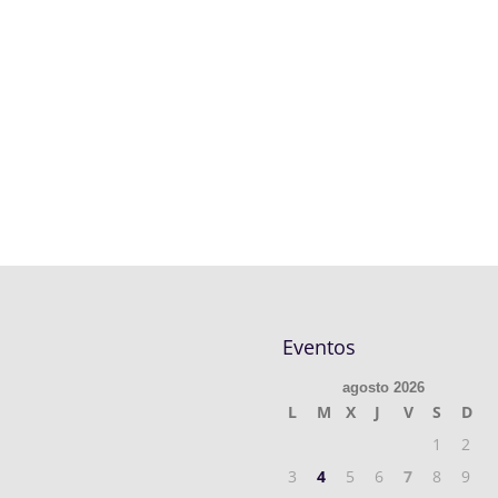
Eventos
agosto 2026
L
M
X
J
V
S
D
1
2
3
4
5
6
7
8
9