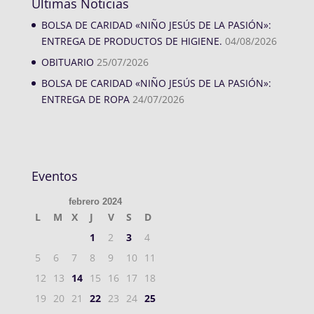
Últimas Noticias
BOLSA DE CARIDAD «NIÑO JESÚS DE LA PASIÓN»:
ENTREGA DE PRODUCTOS DE HIGIENE.
04/08/2026
OBITUARIO
25/07/2026
BOLSA DE CARIDAD «NIÑO JESÚS DE LA PASIÓN»:
ENTREGA DE ROPA
24/07/2026
Eventos
febrero 2024
L
M
X
J
V
S
D
1
2
3
4
5
6
7
8
9
10
11
12
13
14
15
16
17
18
19
20
21
22
23
24
25