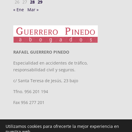
26
27
28
29
« Ene
Mar »
RAFAEL GUERRERO PINEDO
Especialidad en accidentes de tráfico,
responsabilidad civil y seguros.
c/ Santa Teresa de Jesús, 23 bajo
Tfno. 956 201 194
Fax 956 277 201
Utilizamos cookies para ofrecerte la mejor experiencia en
nuestra web.