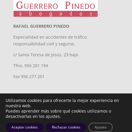
RAFAEL GUERRERO PINEDO
Especialidad en accidentes de tráfico,
responsabilidad civil y seguros.
c/ Santa Teresa de Jesús, 23 bajo
Tfno. 956 201 194
Fax 956 277 201
Utilizamos cookies para ofrecerte la mejor experiencia en
nuestra web.
Puedes aprender más sobre qué cookies utilizamos o
desactivarlas en los ajustes.
Diseñado por
iNova Cloud. © Todos los derechos reservados.
Aceptar cookies
Rechazar cookies
Ajustes
Política privacidad
| Aviso Legal y Cookies