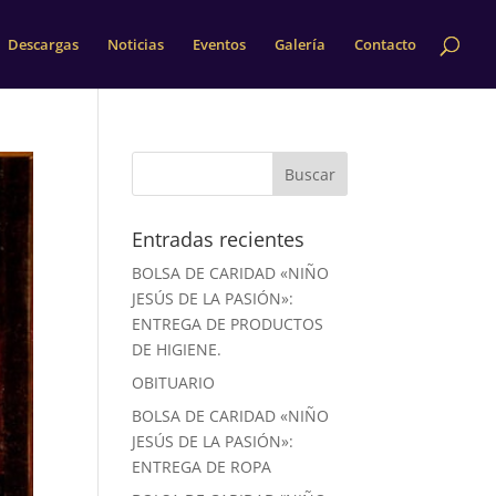
Descargas
Noticias
Eventos
Galería
Contacto
Entradas recientes
BOLSA DE CARIDAD «NIÑO
JESÚS DE LA PASIÓN»:
ENTREGA DE PRODUCTOS
DE HIGIENE.
OBITUARIO
BOLSA DE CARIDAD «NIÑO
JESÚS DE LA PASIÓN»:
ENTREGA DE ROPA