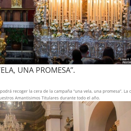
VELA, UNA PROMESA”.
e podrá recoger la cera de la campaña “una vela, una promesa”. La 
uestros Amantisimos Titulares durante todo el año.