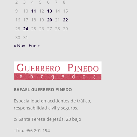
2
3
4
5
6
7
8
9
10
11
12
13
14
15
16
17
18
19
20
21
22
23
24
25
26
27
28
29
30
31
« Nov
Ene »
RAFAEL GUERRERO PINEDO
Especialidad en accidentes de tráfico,
responsabilidad civil y seguros.
c/ Santa Teresa de Jesús, 23 bajo
Tfno. 956 201 194