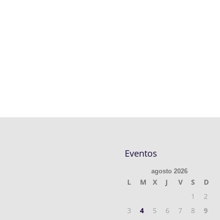
Eventos
agosto 2026
L
M
X
J
V
S
D
1
2
3
4
5
6
7
8
9