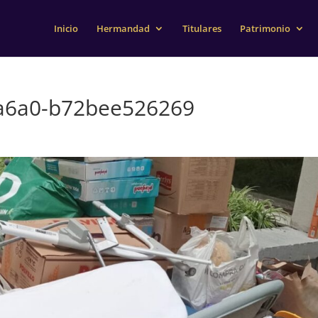
Inicio
Hermandad
Titulares
Patrimonio
a6a0-b72bee526269