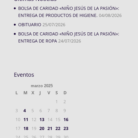
BOLSA DE CARIDAD «NIÑO JESÚS DE LA PASIÓN»:
ENTREGA DE PRODUCTOS DE HIGIENE.
04/08/2026
OBITUARIO
25/07/2026
BOLSA DE CARIDAD «NIÑO JESÚS DE LA PASIÓN»:
ENTREGA DE ROPA
24/07/2026
Eventos
marzo 2025
L
M
X
J
V
S
D
1
2
3
4
5
6
7
8
9
10
11
12
13
14
15
16
17
18
19
20
21
22
23
24
25
26
27
28
29
30