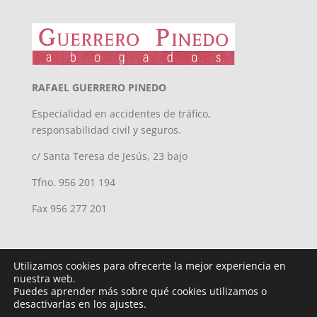
RAFAEL GUERRERO PINEDO
Especialidad en accidentes de tráfico,
responsabilidad civil y seguros.
c/ Santa Teresa de Jesús, 23 bajo
Tfno. 956 201 194
Fax 956 277 201
Utilizamos cookies para ofrecerte la mejor experiencia en
nuestra web.
Puedes aprender más sobre qué cookies utilizamos o
desactivarlas en los ajustes.