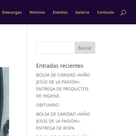
Descargas
Noticias
Eventos
Galería
Contacto
Entradas recientes
BOLSA DE CARIDAD «NIÑO
JESÚS DE LA PASIÓN»:
ENTREGA DE PRODUCTOS
DE HIGIENE.
OBITUARIO
BOLSA DE CARIDAD «NIÑO
JESÚS DE LA PASIÓN»:
ENTREGA DE ROPA