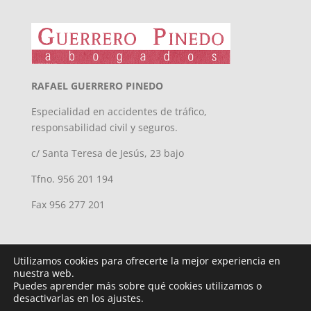
RAFAEL GUERRERO PINEDO
Especialidad en accidentes de tráfico,
responsabilidad civil y seguros.
c/ Santa Teresa de Jesús, 23 bajo
Tfno. 956 201 194
Fax 956 277 201
Utilizamos cookies para ofrecerte la mejor experiencia en
nuestra web.
Puedes aprender más sobre qué cookies utilizamos o
desactivarlas en los ajustes.