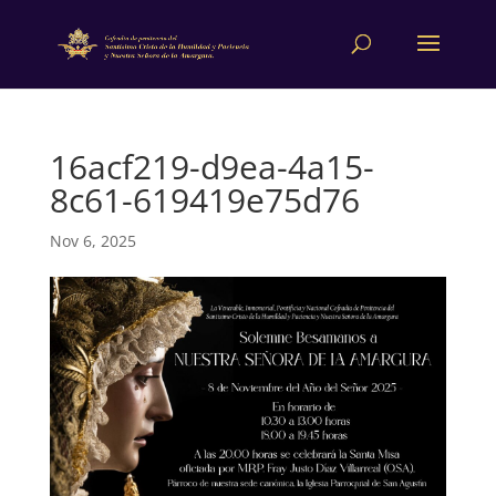
16acf219-d9ea-4a15-
8c61-619419e75d76
Nov 6, 2025