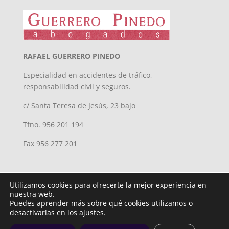
RAFAEL GUERRERO PINEDO
Especialidad en accidentes de tráfico,
responsabilidad civil y seguros.
c/ Santa Teresa de Jesús, 23 bajo
Tfno. 956 201 194
Fax 956 277 201
Utilizamos cookies para ofrecerte la mejor experiencia en
nuestra web.
Puedes aprender más sobre qué cookies utilizamos o
desactivarlas en los ajustes.
Diseñado por
iNova Cloud. © Todos los derechos reservados.