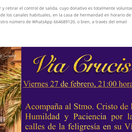
 retirar el control de salida, cuyo donativo es totalmente voluntar
s de los canales habituales, en la casa de hermandad en horario de
estro número de WhatsApp 664689120, o bien, a través del email