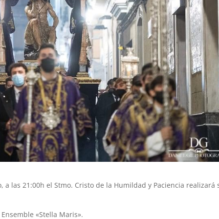
 a las 21:00h el Stmo. Cristo de la Humildad y Paciencia realizará 
.
 Ensemble «Stella Maris».