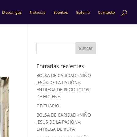
Descargas
Noticias
Eventos
Galería
Contacto
Entradas recientes
BOLSA DE CARIDAD «NIÑO
JESÚS DE LA PASIÓN»:
ENTREGA DE PRODUCTOS
DE HIGIENE.
OBITUARIO
BOLSA DE CARIDAD «NIÑO
JESÚS DE LA PASIÓN»:
ENTREGA DE ROPA