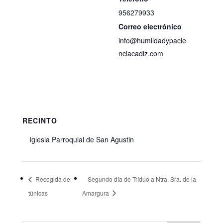
956279933
Correo electrónico
info@humildadypacie
nciacadiz.com
Ver el sitio web del
Organizador
RECINTO
Iglesia Parroquial de San Agustin
Recogida de
Segundo día de Tríduo a Ntra. Sra. de la
túnicas
Amargura