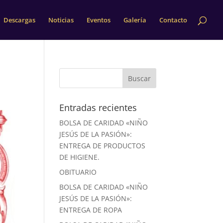
Descargas
Noticias
Eventos
Galería
Contacto
Entradas recientes
BOLSA DE CARIDAD «NIÑO
JESÚS DE LA PASIÓN»:
ENTREGA DE PRODUCTOS
DE HIGIENE.
OBITUARIO
BOLSA DE CARIDAD «NIÑO
JESÚS DE LA PASIÓN»:
ENTREGA DE ROPA