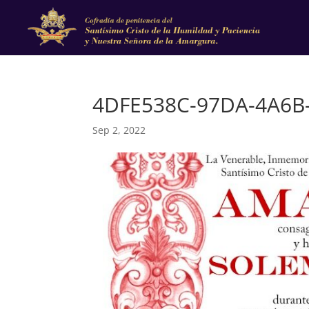
4DFE538C-97DA-4A6B
Sep 2, 2022