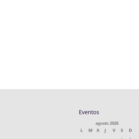
Eventos
agosto 2026
L
M
X
J
V
S
D