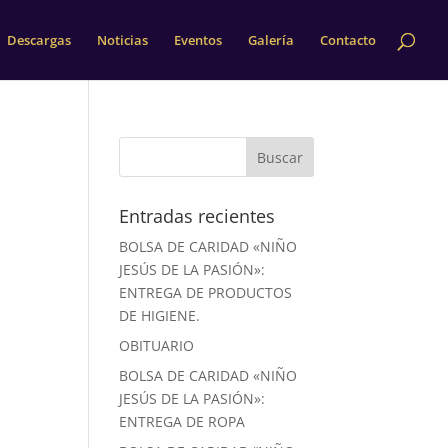
Descargas
Noticias
Eventos
Galería
Contacto
Entradas recientes
BOLSA DE CARIDAD «NIÑO
JESÚS DE LA PASIÓN»:
ENTREGA DE PRODUCTOS
DE HIGIENE.
OBITUARIO
BOLSA DE CARIDAD «NIÑO
JESÚS DE LA PASIÓN»:
ENTREGA DE ROPA