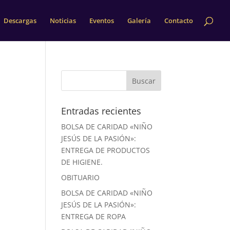
Descargas
Noticias
Eventos
Galería
Contacto
Entradas recientes
BOLSA DE CARIDAD «NIÑO
JESÚS DE LA PASIÓN»:
ENTREGA DE PRODUCTOS
DE HIGIENE.
OBITUARIO
BOLSA DE CARIDAD «NIÑO
JESÚS DE LA PASIÓN»:
ENTREGA DE ROPA