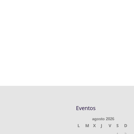
Eventos
agosto 2026
L
M
X
J
V
S
D