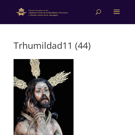
Trhumildad11 (44)