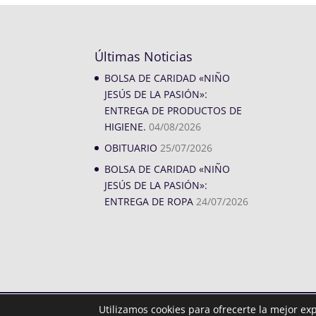
Últimas Noticias
BOLSA DE CARIDAD «NIÑO
JESÚS DE LA PASIÓN»:
ENTREGA DE PRODUCTOS DE
HIGIENE.
04/08/2026
OBITUARIO
25/07/2026
BOLSA DE CARIDAD «NIÑO
JESÚS DE LA PASIÓN»:
ENTREGA DE ROPA
24/07/2026
Utilizamos cookies para ofrecerte la mejor ex
Diseñado por
iNova Cloud. © Todos los derechos rese