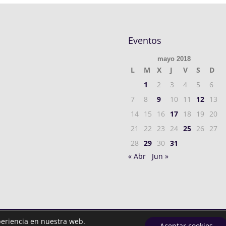
Eventos
mayo 2018
L
M
X
J
V
S
D
1
2
3
4
5
6
7
8
9
10
11
12
13
14
15
16
17
18
19
20
21
22
23
24
25
26
27
28
29
30
31
« Abr
Jun »
periencia en nuestra web.
rvados.
Política privacidad
| Aviso Legal y Cookies
Aceptar cookies